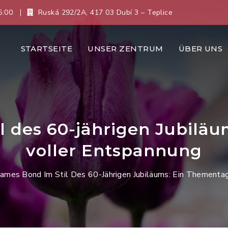
5:00
Ruská 292/2A, 417 03 Dubí 3 – Teplice
STARTSEITE
UNSER ZENTRUM
ÜBER UNS
l des 60-jährigen Jubilä
voller Entspannung
James Bond Im Stil Des 60-Jährigen Jubiläums: Ein Thementa