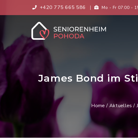
+420 775 665 586
Mo - Fr 07:00 - 1
James Bond im Sti
Home
/
Aktuelles
/ 