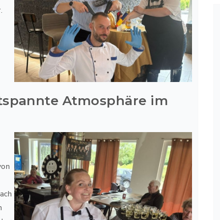
.
ntspannte Atmosphäre im
von
fach
n