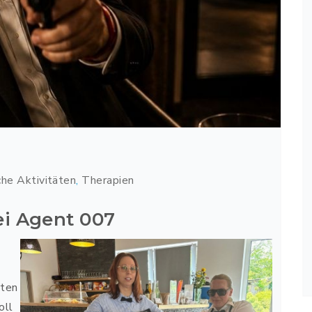
che Aktivitäten
,
Therapien
i Agent 007
n
rten
oll